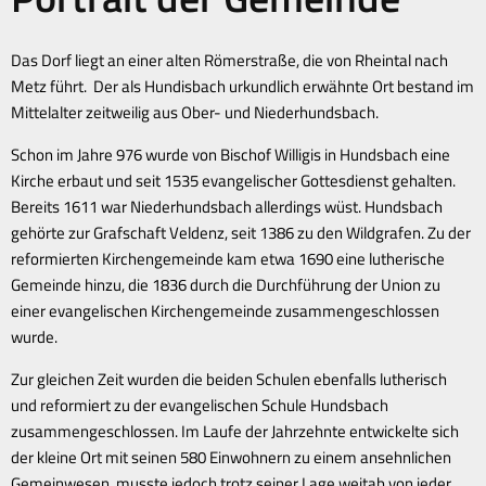
Gemeinde
Das Dorf liegt an einer alten Römerstraße, die von Rheintal nach
Metz führt. Der als Hundisbach urkundlich erwähnte Ort bestand im
Mittelalter zeitweilig aus Ober- und Niederhundsbach.
Schon im Jahre 976 wurde von Bischof Willigis in Hundsbach eine
Kirche erbaut und seit 1535 evangelischer Gottesdienst gehalten.
Bereits 1611 war Niederhundsbach allerdings wüst. Hundsbach
gehörte zur Grafschaft Veldenz, seit 1386 zu den Wildgrafen. Zu der
reformierten Kirchengemeinde kam etwa 1690 eine lutherische
Gemeinde hinzu, die 1836 durch die Durchführung der Union zu
einer evangelischen Kirchengemeinde zusammengeschlossen
wurde.
Zur gleichen Zeit wurden die beiden Schulen ebenfalls lutherisch
und reformiert zu der evangelischen Schule Hundsbach
zusammengeschlossen. Im Laufe der Jahrzehnte entwickelte sich
der kleine Ort mit seinen 580 Einwohnern zu einem ansehnlichen
Gemeinwesen, musste jedoch trotz seiner Lage weitab von jeder