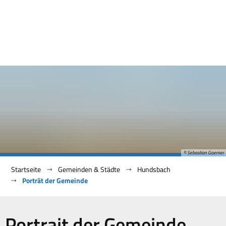
© Sebastian Goerner
Startseite
Gemeinden & Städte
Hundsbach
Porträt der Gemeinde
Porträt
Portrait der Gemeinde
der