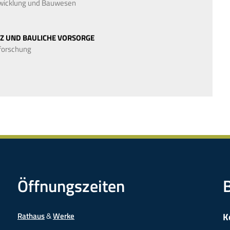
twicklung und Bauwesen
TZ UND BAULICHE VORSORGE
mforschung
Öffnungszeiten
Rathaus
&
Werke
K