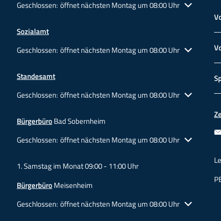
Klicken, um weitere Öffnungs- oder Schließzeiten auszublenden
Geschlossen:
öffnet nächsten Montag um 08:00 Uhr
V
Sozialamt
Vo
Klicken, um weitere Öffnungs- oder Schließzeiten auszublenden
Geschlossen:
öffnet nächsten Montag um 08:00 Uhr
Standesamt
S
Klicken, um weitere Öffnungs- oder Schließzeiten auszublenden
Geschlossen:
öffnet nächsten Montag um 08:00 Uhr
Z
Bürgerbüro
Bad Sobernheim
Klicken, um weitere Öffnungs- oder Schließzeiten auszublenden
Geschlossen:
öffnet nächsten Montag um 08:00 Uhr
L
1. Samstag im Monat 09:00 - 11:00 Uhr
P
Bürgerbüro
Meisenheim
Klicken, um weitere Öffnungs- oder Schließzeiten auszublenden
Geschlossen:
öffnet nächsten Montag um 08:00 Uhr