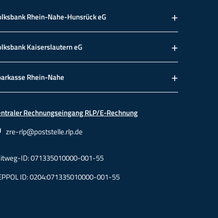
olksbank Rhein-Nahe-Hunsrück eG
lksbank Kaiserslautern eG
parkasse Rhein-Nahe
entraler Rechnungseingang RLP/E-Rechnung
zre-rlp@poststelle.rlp.de
eitweg-ID: 071335010000-001-55
EPPOL ID: 0204:071335010000-001-55