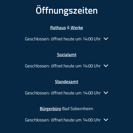
Öffnungszeiten
Rathaus
&
Werke
Klicken, um weitere Öffnungs- oder Schließzeiten auszu
Geschlossen:
öffnet heute um 14:00 Uhr
Sozialamt
Klicken, um weitere Öffnungs- oder Schließzeiten auszu
Geschlossen:
öffnet heute um 14:00 Uhr
Standesamt
Klicken, um weitere Öffnungs- oder Schließzeiten auszu
Geschlossen:
öffnet heute um 14:00 Uhr
Bürgerbüro
Bad Sobernheim
Klicken, um weitere Öffnungs- oder Schließzeiten auszu
Geschlossen:
öffnet heute um 14:00 Uhr