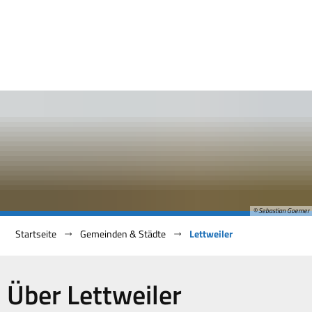
© Sebastian Goerner
Startseite
Gemeinden & Städte
Lettweiler
Lettweiler
Über Lettweiler