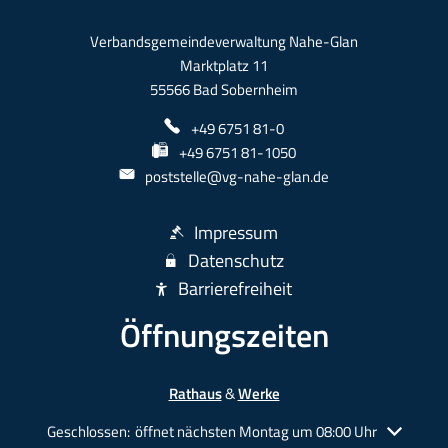
Verbandsgemeindeverwaltung Nahe-Glan
Marktplatz 11
55566 Bad Sobernheim
+49 6751 81-0
+49 6751 81-1050
poststelle@vg-nahe-glan.de
Impressum
Datenschutz
Barrierefreiheit
Öffnungszeiten
Rathaus
&
Werke
Klicken, um weitere Öffnungs- oder Schließzeiten auszublende
Geschlossen:
öffnet nächsten Montag um 08:00 Uhr