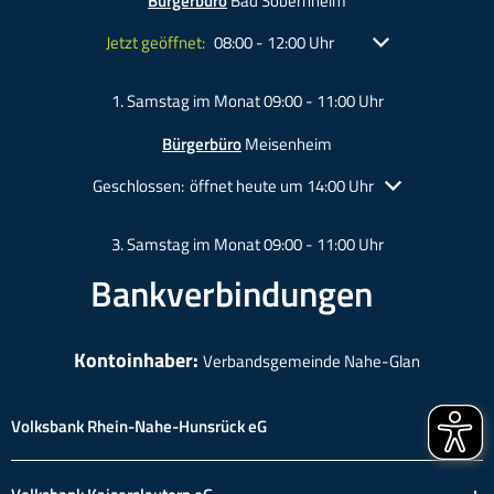
Bürgerbüro
Bad Sobernheim
Klicken, um weitere Öffnungs- oder Schließzeiten ausz
Jetzt geöffnet:
Von 08:00 bis 12:00 Uhr
08:00
-
12:00
Uhr
1. Samstag im Monat 09:00 - 11:00 Uhr
Bürgerbüro
Meisenheim
Klicken, um weitere Öffnungs- oder Schließzeiten auszu
Geschlossen:
öffnet heute um 14:00 Uhr
3. Samstag im Monat 09:00 - 11:00 Uhr
Bankverbindungen
Kontoinhaber:
Verbandsgemeinde Nahe-Glan
Volksbank Rhein-Nahe-Hunsrück eG