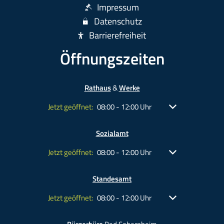
Impressum
Datenschutz
Barrierefreiheit
Öffnungszeiten
Rathaus
&
Werke
Klicken, um weitere Öffnungs- oder Schließzeiten ausz
Jetzt geöffnet:
Von 08:00 bis 12:00 Uhr
08:00
-
12:00
Uhr
Sozialamt
Klicken, um weitere Öffnungs- oder Schließzeiten ausz
Jetzt geöffnet:
Von 08:00 bis 12:00 Uhr
08:00
-
12:00
Uhr
Standesamt
Klicken, um weitere Öffnungs- oder Schließzeiten ausz
Jetzt geöffnet:
Von 08:00 bis 12:00 Uhr
08:00
-
12:00
Uhr