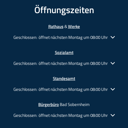
Öffnungszeiten
Rathaus
&
Werke
Klicken, um weitere Öffnungs- oder Schließzeiten auszublende
Geschlossen:
öffnet nächsten Montag um 08:00 Uhr
Sozialamt
Klicken, um weitere Öffnungs- oder Schließzeiten auszublende
Geschlossen:
öffnet nächsten Montag um 08:00 Uhr
Standesamt
Klicken, um weitere Öffnungs- oder Schließzeiten auszublende
Geschlossen:
öffnet nächsten Montag um 08:00 Uhr
Bürgerbüro
Bad Sobernheim
Klicken, um weitere Öffnungs- oder Schließzeiten auszublende
Geschlossen:
öffnet nächsten Montag um 08:00 Uhr