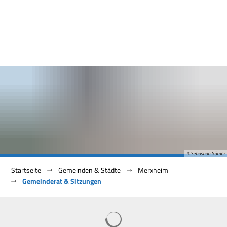
© Sebastian Görner
Startseite
Gemeinden & Städte
Merxheim
Gemeinderat & Sitzungen
Gemeinderat
Suchergebnisse werden geladen
&