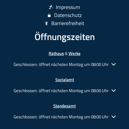
Impressum
Datenschutz
Barrierefreiheit
Öffnungszeiten
Rathaus
&
Werke
Klicken, um weitere Öffnungs- oder Schließzeiten auszublende
Geschlossen:
öffnet nächsten Montag um 08:00 Uhr
Sozialamt
Klicken, um weitere Öffnungs- oder Schließzeiten auszublende
Geschlossen:
öffnet nächsten Montag um 08:00 Uhr
Standesamt
Klicken, um weitere Öffnungs- oder Schließzeiten auszublende
Geschlossen:
öffnet nächsten Montag um 08:00 Uhr