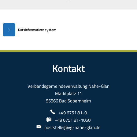
Sitzungen
Ratsinformationssystem
Kontakt
Verbandsgemeindeverwaltung Nahe-Glan
Marktplatz 11
55566 Bad Sobernheim
+49 6751 81-0
+49 6751 81-1050
poststelle@vg-nahe-glan.de