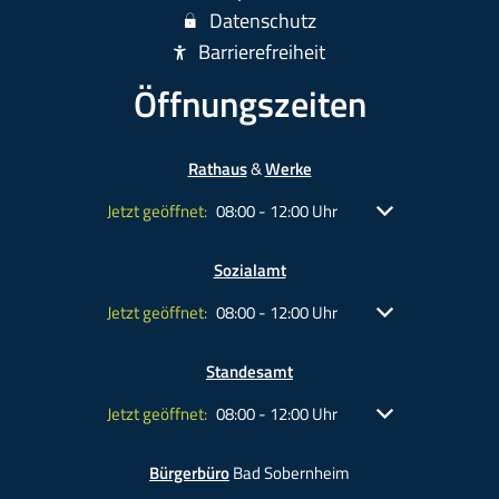
Datenschutz
Barrierefreiheit
Öffnungszeiten
Rathaus
&
Werke
Klicken, um weitere Öffnungs- oder Schließzeiten ausz
Jetzt geöffnet:
Von 08:00 bis 12:00 Uhr
08:00
-
12:00
Uhr
Sozialamt
Klicken, um weitere Öffnungs- oder Schließzeiten ausz
Jetzt geöffnet:
Von 08:00 bis 12:00 Uhr
08:00
-
12:00
Uhr
Standesamt
Klicken, um weitere Öffnungs- oder Schließzeiten ausz
Jetzt geöffnet:
Von 08:00 bis 12:00 Uhr
08:00
-
12:00
Uhr
Bürgerbüro
Bad Sobernheim