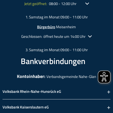
Klicken, um weitere Öffnungs- oder Schließzeiten ausz
Jetzt geöffnet:
Von 08:00 bis 12:00 Uhr
08:00
-
12:00
Uhr
1. Samstag im Monat 09:00 - 11:00 Uhr
Bürgerbüro
Meisenheim
Klicken, um weitere Öffnungs- oder Schließzeiten auszu
Geschlossen:
öffnet heute um 14:00 Uhr
3. Samstag im Monat 09:00 - 11:00 Uhr
Bankverbindungen
Kontoinhaber:
Verbandsgemeinde Nahe-Glan
Volksbank Rhein-Nahe-Hunsrück eG
Volksbank Kaiserslautern eG