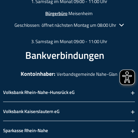
1. Samstag im Monat 09:00 - 11:00 Uhr
Bürgerbüro
Meisenheim
Klicken, um weitere Öffnungs- oder Schließzeiten auszublende
Geschlossen:
öffnet nächsten Montag um 08:00 Uhr
3. Samstag im Monat 09:00 - 11:00 Uhr
Bankverbindungen
Kontoinhaber:
Verbandsgemeinde Nahe-Glan
Volksbank Rhein-Nahe-Hunsrück eG
Volksbank Kaiserslautern eG
Sparkasse Rhein-Nahe