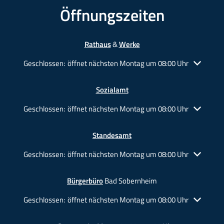
Öffnungszeiten
Rathaus
&
Werke
Klicken, um weitere Öffnungs- oder Schließzeiten auszublende
Geschlossen:
öffnet nächsten Montag um 08:00 Uhr
Sozialamt
Klicken, um weitere Öffnungs- oder Schließzeiten auszublende
Geschlossen:
öffnet nächsten Montag um 08:00 Uhr
Standesamt
Klicken, um weitere Öffnungs- oder Schließzeiten auszublende
Geschlossen:
öffnet nächsten Montag um 08:00 Uhr
Bürgerbüro
Bad Sobernheim
Klicken, um weitere Öffnungs- oder Schließzeiten auszublende
Geschlossen:
öffnet nächsten Montag um 08:00 Uhr