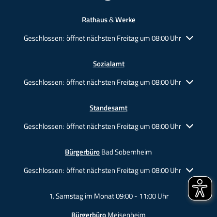
Rathaus
&
Werke
Klicken, um weitere Öffnungs- oder Schließzeiten auszublende
Geschlossen:
öffnet nächsten Freitag um 08:00 Uhr
Sozialamt
Klicken, um weitere Öffnungs- oder Schließzeiten auszublende
Geschlossen:
öffnet nächsten Freitag um 08:00 Uhr
Standesamt
Klicken, um weitere Öffnungs- oder Schließzeiten auszublende
Geschlossen:
öffnet nächsten Freitag um 08:00 Uhr
Bürgerbüro
Bad Sobernheim
Klicken, um weitere Öffnungs- oder Schließzeiten auszublende
Geschlossen:
öffnet nächsten Freitag um 08:00 Uhr
1. Samstag im Monat 09:00 - 11:00 Uhr
Bürgerbüro
Meisenheim