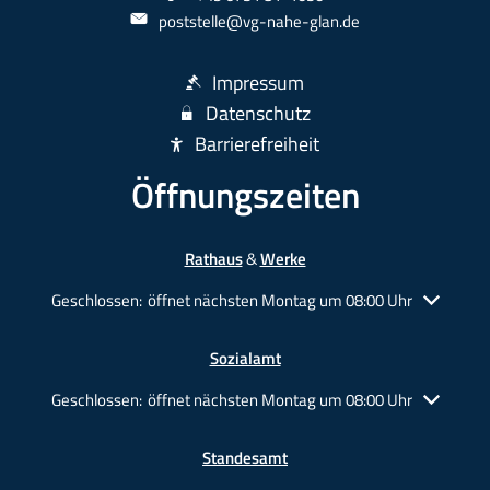
poststelle@vg-nahe-glan.de
Impressum
Datenschutz
Barrierefreiheit
Öffnungszeiten
Rathaus
&
Werke
Klicken, um weitere Öffnungs- oder Schließzeiten auszublende
Geschlossen:
öffnet nächsten Montag um 08:00 Uhr
Sozialamt
Klicken, um weitere Öffnungs- oder Schließzeiten auszublende
Geschlossen:
öffnet nächsten Montag um 08:00 Uhr
Standesamt